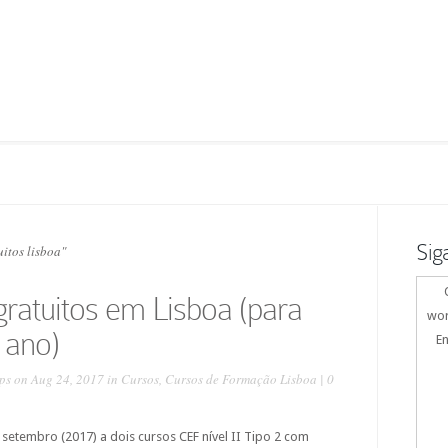
Sig
itos lisboa"
ratuitos em Lisboa (para
wor
 ano)
En
ps
on Aug 24, 2017 in
Cursos
,
Cursos de Formação Lisboa
|
0
 setembro (2017) a dois cursos CEF nível II Tipo 2 com