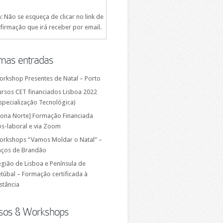
: Não se esqueça de clicar no link de
firmação que irá receber por email.
imas entradas
orkshop Presentes de Natal – Porto
ursos CET financiados Lisboa 2022
specialização Tecnológica)
Zona Norte] Formação Financiada
ós-laboral e via Zoom
orkshops “Vamos Moldar o Natal” –
aços de Brandão
gião de Lisboa e Península de
túbal – Formação certificada à
stância
sos & Workshops