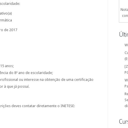
escolaridade:
Nota
ativo(a)
con
rmática
bro de 2017
Últ
W
C
(E
 15 anos;
[
P
ência do 8º ano de escolaridade;
profissional ou interesse na obtenção de uma certificação
W
P
or à que já possuí.
Re
Se
rições deves contatar diretamente o INETESE:
di
Cur