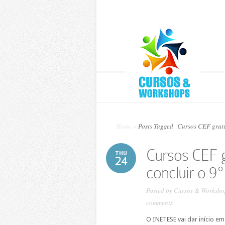
Home
»
Posts Tagged
"
Cursos CEF gratu
Cursos CEF g
THU
24
concluir o 9º
Posted by
Cursos & Worksho
comments
O INETESE vai dar início em