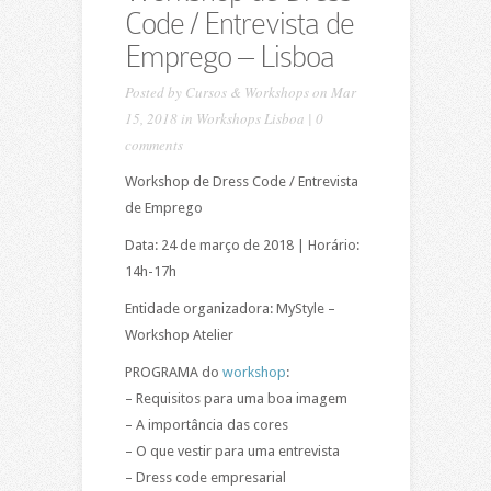
Code / Entrevista de
Emprego – Lisboa
Posted by
Cursos & Workshops
on Mar
15, 2018 in
Workshops Lisboa
|
0
comments
Workshop de Dress Code / Entrevista
de Emprego
Data: 24 de março de 2018 | Horário:
14h-17h
Entidade organizadora: MyStyle –
Workshop Atelier
PROGRAMA do
workshop
:
– Requisitos para uma boa imagem
– A importância das cores
– O que vestir para uma entrevista
– Dress code empresarial