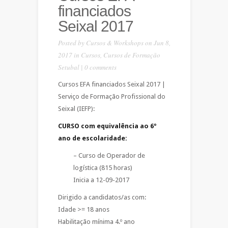
financiados
Seixal 2017
Posted by
Cursos & Workshops
on Jun 8,
2017 in
Cursos
,
Cursos de Formação
Setubal
|
0 comments
Cursos EFA financiados Seixal 2017 |
Serviço de Formação Profissional do
Seixal (IEFP):
CURSO com equivalência ao 6º
ano de escolaridade:
– Curso de Operador de
logística (815 horas)
Inicia a 12-09-2017
Dirigido a candidatos/as com:
Idade >= 18 anos
Habilitação mínima 4.º ano