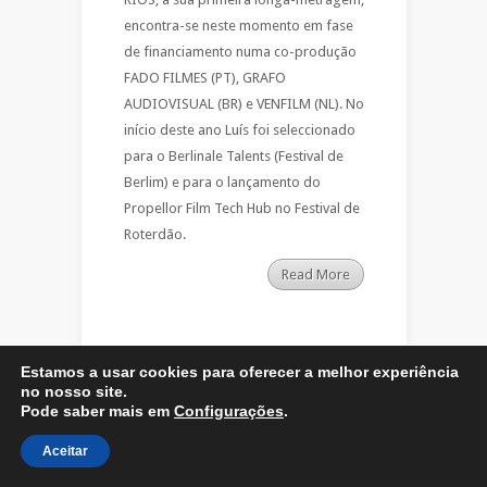
encontra-se neste momento em fase
de financiamento numa co-produção
FADO FILMES (PT), GRAFO
AUDIOVISUAL (BR) e VENFILM (NL). No
início deste ano Luís foi seleccionado
para o Berlinale Talents (Festival de
Berlim) e para o lançamento do
Propellor Film Tech Hub no Festival de
Roterdão.
Read More
Estamos a usar cookies para oferecer a melhor experiência
no nosso site.
Pode saber mais em
Configurações
.
Designed by
Elegant Themes
| Powered by
WordPress
Aceitar