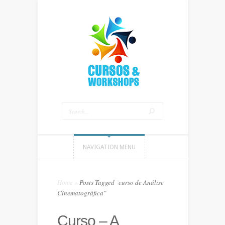
NAVIGATION MENU
Home
»
Posts Tagged
"
curso de Análise
Cinematográfica"
Curso – A