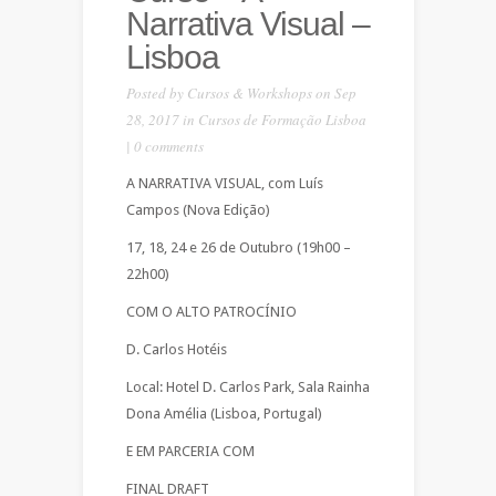
Narrativa Visual –
Lisboa
Posted by
Cursos & Workshops
on Sep
28, 2017 in
Cursos de Formação Lisboa
|
0 comments
A NARRATIVA VISUAL, com Luís
Campos (Nova Edição)
17, 18, 24 e 26 de Outubro (19h00 –
22h00)
COM O ALTO PATROCÍNIO
D. Carlos Hotéis
Local: Hotel D. Carlos Park, Sala Rainha
Dona Amélia (Lisboa, Portugal)
E EM PARCERIA COM
FINAL DRAFT