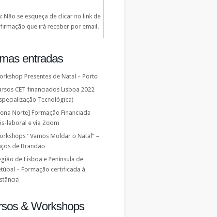
: Não se esqueça de clicar no link de
firmação que irá receber por email.
imas entradas
orkshop Presentes de Natal – Porto
ursos CET financiados Lisboa 2022
specialização Tecnológica)
Zona Norte] Formação Financiada
ós-laboral e via Zoom
orkshops “Vamos Moldar o Natal” –
aços de Brandão
gião de Lisboa e Península de
túbal – Formação certificada à
stância
rsos & Workshops