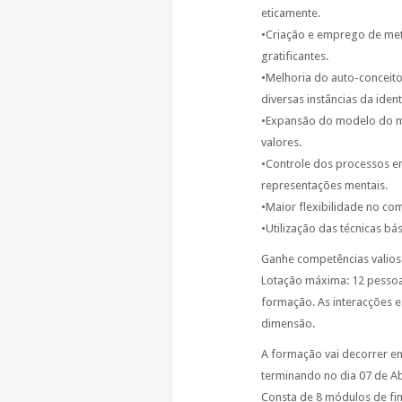
eticamente.
•Criação e emprego de metá
gratificantes.
•Melhoria do auto-conceit
diversas instâncias da iden
•Expansão do modelo do mu
valores.
•Controle dos processos 
representações mentais.
•Maior flexibilidade no c
•Utilização das técnicas bá
Ganhe competências valiosa
Lotação máxima: 12 pessoa
formação. As interacções 
dimensão.
A formação vai decorrer em
terminando no dia 07 de Ab
Consta de 8 módulos de fi