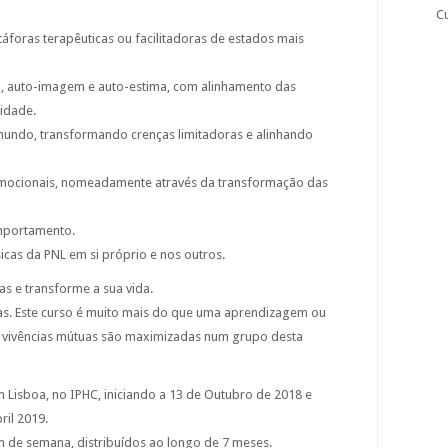
C
foras terapêuticas ou facilitadoras de estados mais
o, auto-imagem e auto-estima, com alinhamento das
tidade.
ndo, transformando crenças limitadoras e alinhando
emocionais, nomeadamente através da transformação das
omportamento.
sicas da PNL em si próprio e nos outros.
s e transforme a sua vida.
s. Este curso é muito mais do que uma aprendizagem ou
e vivências mútuas são maximizadas num grupo desta
 Lisboa, no IPHC, iniciando a 13 de Outubro de 2018 e
ril 2019.
m de semana, distribuídos ao longo de 7 meses.