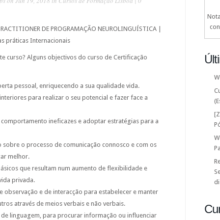
ps
on Jun 19, 2018 in
Cursos de Formação Lisboa
|
0
Nota
con
nal PRACTITIONER DE PROGRAMAÇÃO NEUROLINGUÍSTICA |
 práticas Internacionais
Últ
 curso? Alguns objectivos do curso de Certificação
W
erta pessoal, enriquecendo a sua qualidade vida.
C
nteriores para realizar o seu potencial e fazer face a
(E
[
 comportamento ineficazes e adoptar estratégias para a
P
W
 sobre o processo de comunicação connosco e com os
P
ar melhor.
Re
básicos que resultam num aumento de flexibilidade e
Se
vida privada.
di
 observação e de interacção para estabelecer e manter
ros através de meios verbais e não verbais.
Cu
 de linguagem, para procurar informação ou influenciar