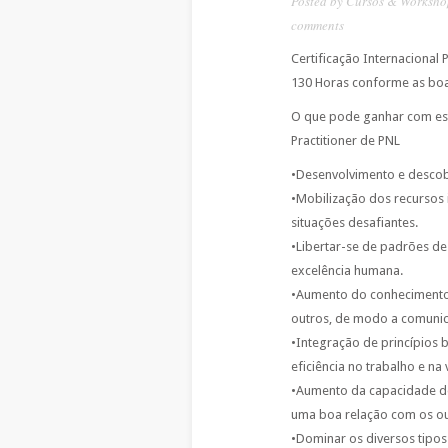
Posted by
Cursos & Worksho
comments
Certificação Internacio
130 Horas conforme as boas
O que pode ganhar com este
Practitioner de PNL
•Desenvolvimento e descob
•Mobilização dos recursos i
situações desafiantes.
•Libertar-se de padrões de
excelência humana.
•Aumento do conhecimento
outros, de modo a comunic
•Integração de princípios 
eficiência no trabalho e na 
•Aumento da capacidade de
uma boa relação com os out
•Dominar os diversos tipos