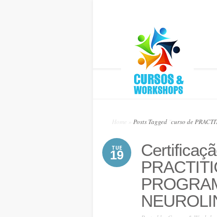
Home
»
Posts Tagged
"
curso de PRAC
Certificaçã
TUE
19
PRACTIT
PROGRA
NEUROLIN