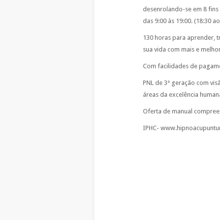
desenrolando-se em 8 fins
das 9:00 às 19:00. (18:30 
130 horas para aprender, t
sua vida com mais e melhor
Com facilidades de pagam
PNL de 3ª geração com visão
áreas da excelência human
Oferta de manual compree
IPHC- www.hipnoacupuntu