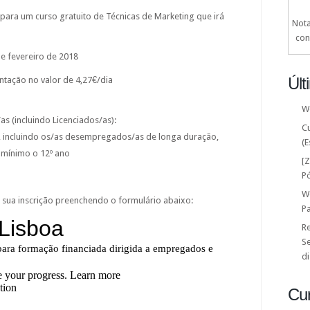
 para um curso gratuito de Técnicas de Marketing que irá
Nota
con
 de fevereiro de 2018
Últ
entação no valor de 4,27€/dia
W
s (incluindo Licenciados/as):
C
incluindo os/as desempregados/as de longa duração,
(E
mínimo o 12º ano
[
P
W
a sua inscrição preenchendo o formulário abaixo:
P
Re
Se
di
Cu