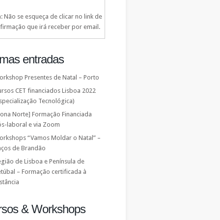
: Não se esqueça de clicar no link de
firmação que irá receber por email.
imas entradas
orkshop Presentes de Natal – Porto
ursos CET financiados Lisboa 2022
specialização Tecnológica)
Zona Norte] Formação Financiada
ós-laboral e via Zoom
orkshops “Vamos Moldar o Natal” –
aços de Brandão
gião de Lisboa e Península de
túbal – Formação certificada à
stância
rsos & Workshops