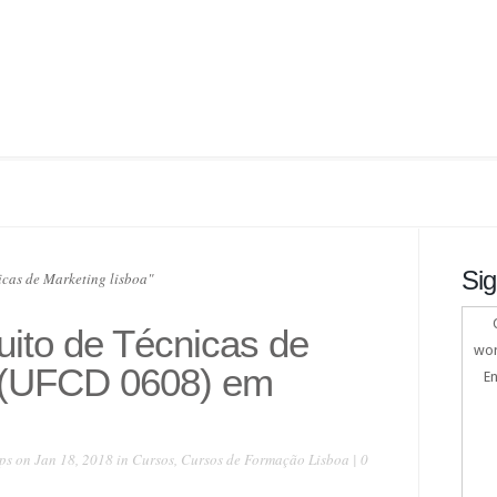
Sig
icas de Marketing lisboa"
uito de Técnicas de
wor
 (UFCD 0608) em
En
ps
on Jan 18, 2018 in
Cursos
,
Cursos de Formação Lisboa
|
0