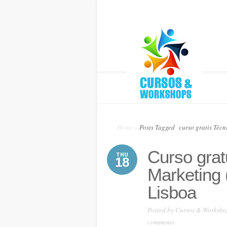
Home
»
Posts Tagged
"
curso gratis Técn
Curso grat
THU
18
Marketing
Lisboa
Posted by
Cursos & Worksho
comments