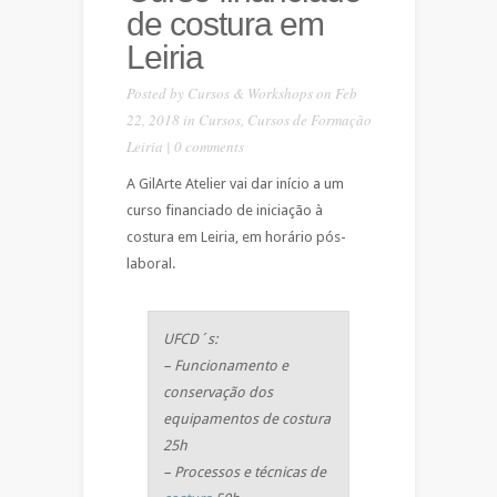
de costura em
Leiria
Posted by
Cursos & Workshops
on Feb
22, 2018 in
Cursos
,
Cursos de Formação
Leiria
|
0 comments
A GilArte Atelier vai dar início a um
curso financiado de iniciação à
costura em Leiria, em horário pós-
laboral.
UFCD´s:
– Funcionamento e
conservação dos
equipamentos de costura
25h
– Processos e técnicas de