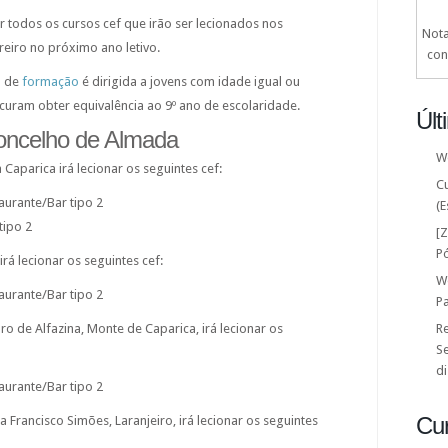
r todos os cursos cef que irão ser lecionados nos
Nota
eiro no próximo ano letivo.
con
o de
formação
é dirigida a jovens com idade igual ou
curam obter equivalência ao 9º ano de escolaridade.
Últ
concelho de Almada
W
 Caparica irá lecionar os seguintes cef:
C
urante/Bar tipo 2
(E
tipo 2
[
P
irá lecionar os seguintes cef:
W
urante/Bar tipo 2
P
o de Alfazina, Monte de Caparica, irá lecionar os
Re
Se
di
urante/Bar tipo 2
Cu
a Francisco Simões, Laranjeiro, irá lecionar os seguintes