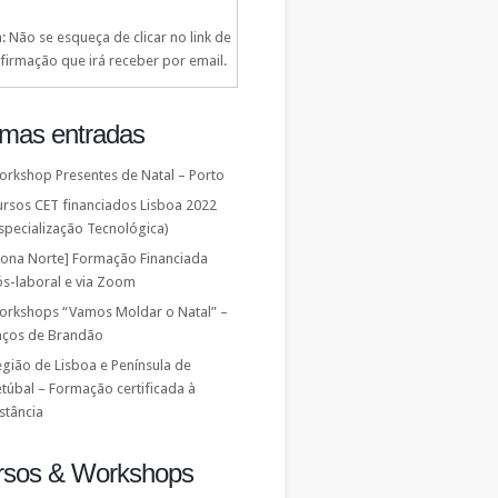
: Não se esqueça de clicar no link de
firmação que irá receber por email.
imas entradas
orkshop Presentes de Natal – Porto
ursos CET financiados Lisboa 2022
specialização Tecnológica)
Zona Norte] Formação Financiada
ós-laboral e via Zoom
orkshops “Vamos Moldar o Natal” –
aços de Brandão
gião de Lisboa e Península de
túbal – Formação certificada à
stância
rsos & Workshops