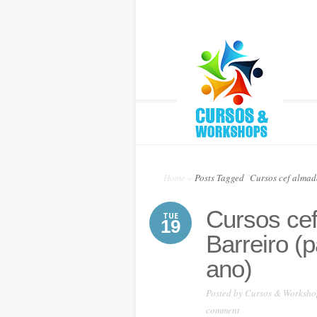
Home
»
Posts Tagged
"
Cursos cef almad
Cursos ce
TUE
19
Barreiro (
ano)
Posted by
Cursos & Worksho
comment