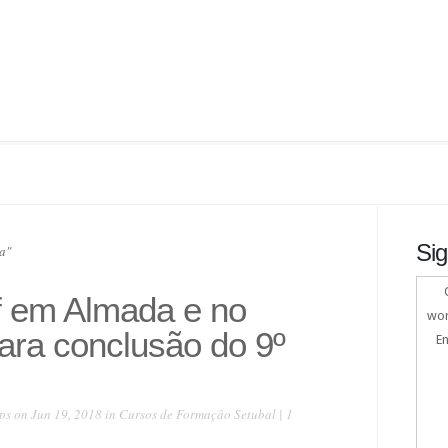
Sig
a"
f em Almada e no
wor
para conclusão do 9º
En
ps
on Jun 19, 2018 in
Cursos de Formação Setubal
|
1