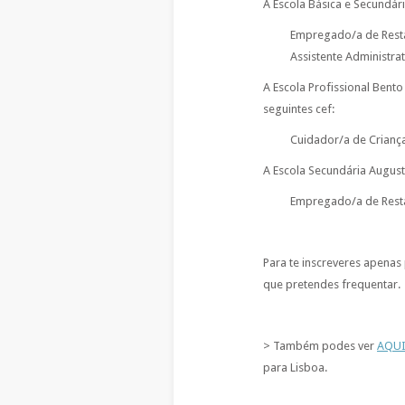
A Escola Básica e Secundári
Empregado/a de Resta
Assistente Administrat
A Escola Profissional Bento
seguintes cef:
Cuidador/a de Criança
A Escola Secundária Augusto
Empregado/a de Resta
Para te inscreveres apenas p
que pretendes frequentar.
> Também podes ver
AQU
para Lisboa.