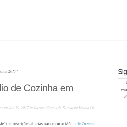
Sig
isboa 2017"
io de Cozinha em
wor
En
ps
on Jan 10, 2017 in
Cursos
,
Cursos de Formação Lisboa
|
0
Me” tem inscrições abertas para o curso Médio
de Cozinha