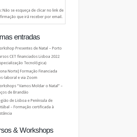
: Não se esqueça de clicar no link de
firmação que irá receber por email.
imas entradas
orkshop Presentes de Natal – Porto
ursos CET financiados Lisboa 2022
specialização Tecnológica)
Zona Norte] Formação Financiada
ós-laboral e via Zoom
orkshops “Vamos Moldar o Natal” –
aços de Brandão
gião de Lisboa e Península de
túbal – Formação certificada à
stância
rsos & Workshops