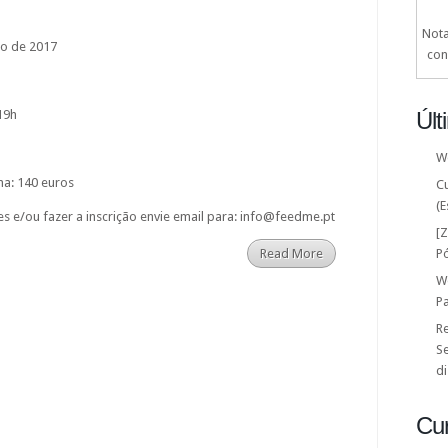
Nota
iro de 2017
con
19h
Últ
W
ha: 140 euros
C
(E
s e/ou fazer a inscrição envie email para: info@feedme.pt
[
Read More
P
W
P
Re
Se
di
Cu