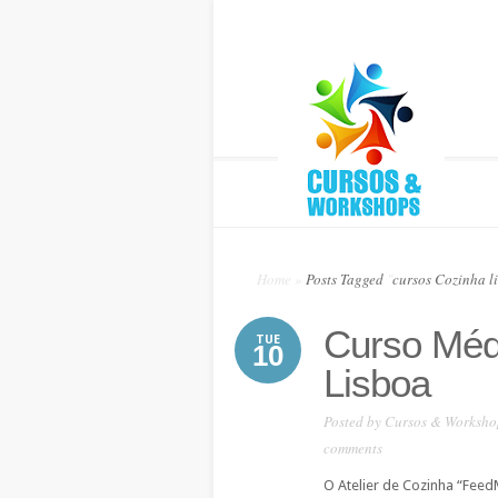
Home
»
Posts Tagged
"
cursos Cozinha l
Curso Méd
TUE
10
Lisboa
Posted by
Cursos & Worksho
comments
O Atelier de Cozinha “Feed