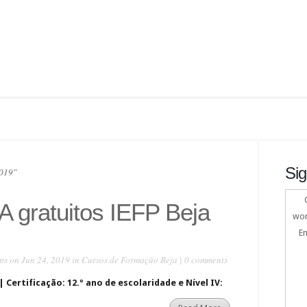
Sig
2019"
 gratuitos IEFP Beja
wor
En
ps
on Jun 24, 2019 in
Cursos de Formação Beja
|
0 comments
| Certificação: 12.º ano de escolaridade e Nível IV: