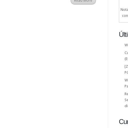
Read More
Nota
con
Últ
W
C
(E
[
P
W
P
Re
Se
di
Cu