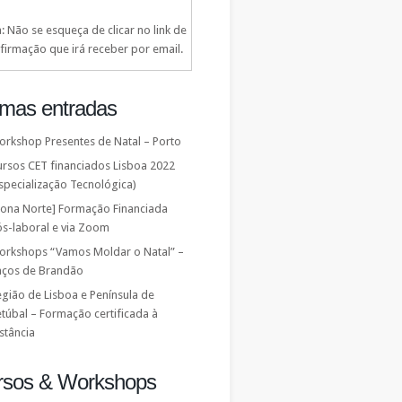
: Não se esqueça de clicar no link de
firmação que irá receber por email.
imas entradas
orkshop Presentes de Natal – Porto
ursos CET financiados Lisboa 2022
specialização Tecnológica)
Zona Norte] Formação Financiada
ós-laboral e via Zoom
orkshops “Vamos Moldar o Natal” –
aços de Brandão
gião de Lisboa e Península de
túbal – Formação certificada à
stância
rsos & Workshops