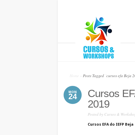
Home
»
Posts Tagged
"
cursos efa Beja 
Cursos EFA
MON
24
2019
Posted by
Cursos & Worksho
Cursos EFA do IEFP Beja 