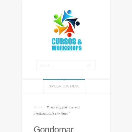
NAVIGATION MENU
Home
»
Posts Tagged
"
cursos
profissionais rio tinto"
Gondomar,