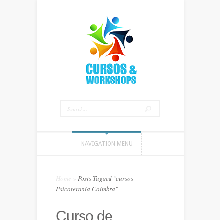
NAVIGATION MENU
Home
»
Posts Tagged
"
cursos
Psicoterapia Coimbra"
Curso de