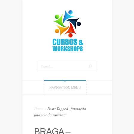
NAVIGATION MENU
Home
»
Posts Tagged
"
formação
financiada Amares"
BRAGA –