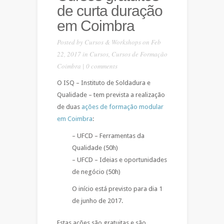
de curta duração
em Coimbra
Posted by
Cursos & Workshops
on Feb
22, 2017 in
Cursos
,
Cursos de Formação
Coimbra
|
0 comments
O ISQ – Instituto de Soldadura e
Qualidade – tem prevista a realização
de duas
ações de formação modular
em Coimbra
:
– UFCD – Ferramentas da
Qualidade (50h)
– UFCD – Ideias e oportunidades
de negócio (50h)
O início está previsto para dia 1
de junho de 2017.
Estas ações são gratuitas e são