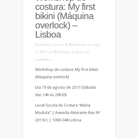
costura: My first
bikini (Máquina
overlock) –
Lisboa
Posted by
Cursos & Workshops
on Aug
3, 2017 in
Workshops Lisboa
|
0
comments
Workshop de costura: My first bikini
(Máquina overlock)
Dia 19 de agosto de 2017 (Sábado
das 14h às 20h30)
Local: Escola de Costura “Maria
Modista” | Avenida Almirante Reis Nº
201 R/c | 1000-048 Lisboa