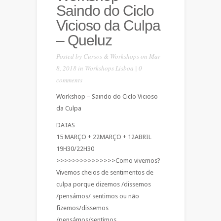
Saindo do Ciclo
Vicioso da Culpa
– Queluz
Posted by
Cursos & Workshops
on Mar
8, 2018 in
Workshops Lisboa
|
0
comments
Workshop – Saindo do Ciclo Vicioso
da Culpa
DATAS
15 MARÇO + 22MARÇO + 12ABRIL
19H30/22H30
>>>>>>>>>>>>>>>Como vivemos?
Vivemos cheios de sentimentos de
culpa porque dizemos /dissemos
/pensámos/ sentimos ou não
fizemos/dissemos
/pensámos/sentimos.