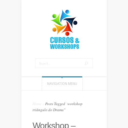
NAVIGATION MENU
Home
»
Posts Tagged
"
workshop
triângulo do Drama"
Workshop –