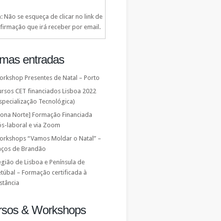
: Não se esqueça de clicar no link de
firmação que irá receber por email.
imas entradas
orkshop Presentes de Natal – Porto
ursos CET financiados Lisboa 2022
specialização Tecnológica)
Zona Norte] Formação Financiada
ós-laboral e via Zoom
orkshops “Vamos Moldar o Natal” –
aços de Brandão
gião de Lisboa e Península de
túbal – Formação certificada à
stância
rsos & Workshops