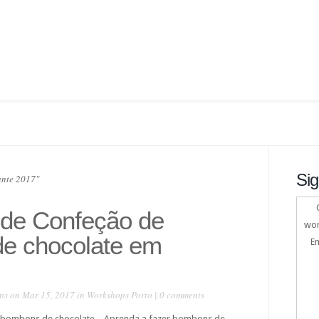
Sig
nte 2017"
de Confeção de
wor
e chocolate em
En
ps
on Mar 15, 2017 in
Workshops Porto
|
0 comments
bombons de chocolate – Aprenda a fazer bombons de