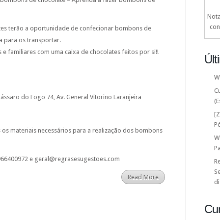
Nota
con
ntes terão a oportunidade de confecionar bombons de
a para os transportar.
e familiares com uma caixa de chocolates feitos por si!!
Últ
W
C
ássaro do Fogo 74, Av. General Vitorino Laranjeira
(E
[
P
os os materiais necessários para a realização dos bombons
W
P
966400972 e geral@regrasesugestoes.com
Re
Se
Read More
di
Cu