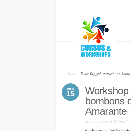
Home
»
Posts Tagged
"
workshops Amara
Workshop 
WED
15
bombons d
Amarante
Posted by
Cursos & Worksho
Workshop de Confeção de 