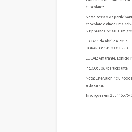
chocolate!!
Nesta sessão os participa
chocolate e ainda uma caix
Surpreenda os seus amigos 
DATA: 1 de abril de 2017
HORARIO: 14:30 às 18:30
LOCAL: Amarante. Edifício P
PREÇO: 30€ /participante
Nota: Este valor inclui tod
e da caixa.
Inscrições em:255446575/