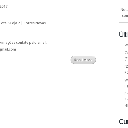
 2017
Nota
con
Lote 5 Loja 2 | Torres Novas
Últ
ormações contate pelo email:
W
gmail.com
C
(E
Read More
[
P
W
P
Re
Se
di
Cu