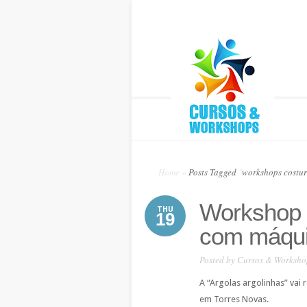
Home
»
Posts Tagged
"
workshops costur
Workshop d
THU
19
com máqui
Posted by
Cursos & Worksho
A “Argolas argolinhas” vai
em Torres Novas.