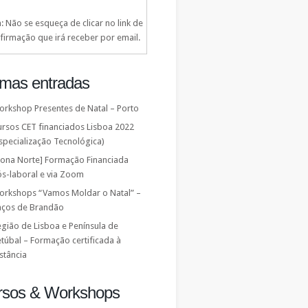
: Não se esqueça de clicar no link de
firmação que irá receber por email.
imas entradas
orkshop Presentes de Natal – Porto
ursos CET financiados Lisboa 2022
specialização Tecnológica)
Zona Norte] Formação Financiada
ós-laboral e via Zoom
orkshops “Vamos Moldar o Natal” –
aços de Brandão
gião de Lisboa e Península de
túbal – Formação certificada à
stância
rsos & Workshops