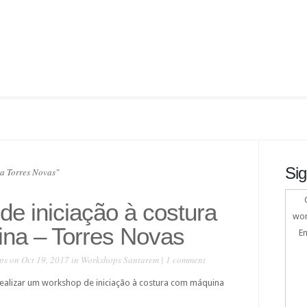
Sig
a Torres Novas"
e iniciação à costura
wor
na – Torres Novas
En
ps
on Oct 19, 2017 in
Workshops Santarem
|
1 comment
 realizar um workshop de iniciação à costura com máquina