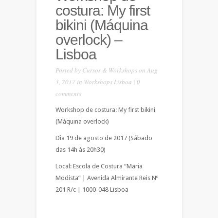
costura: My first
bikini (Máquina
overlock) –
Lisboa
Posted by
Cursos & Workshops
on Aug
3, 2017 in
Workshops Lisboa
|
0
comments
Workshop de costura: My first bikini
(Máquina overlock)
Dia 19 de agosto de 2017 (Sábado
das 14h às 20h30)
Local: Escola de Costura “Maria
Modista” | Avenida Almirante Reis Nº
201 R/c | 1000-048 Lisboa