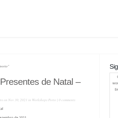
Sig
porto"
Presentes de Natal –
wor
En
ps
on Nov 30, 2021 in
Workshops Porto
|
0 comments
al
 dezembro de 2021