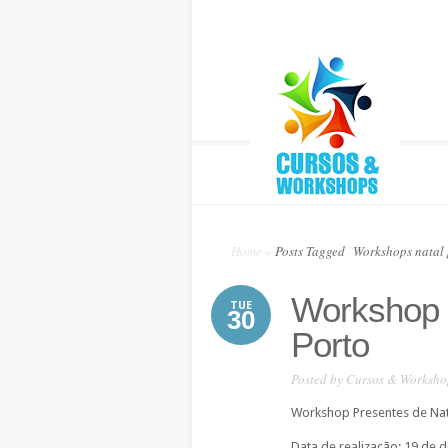
Home
»
Posts Tagged
"
Workshops natal 
Workshop 
TUE
30
Porto
Posted by
Cursos & Worksho
Workshop Presentes de Nat
Data de realização: 19 de