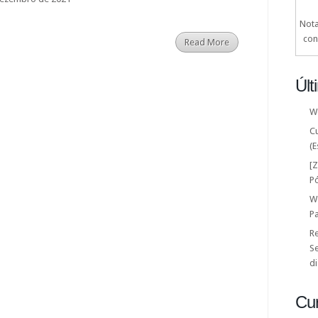
Nota
con
Read More
Últ
W
C
(E
[
P
W
P
Re
Se
di
Cu