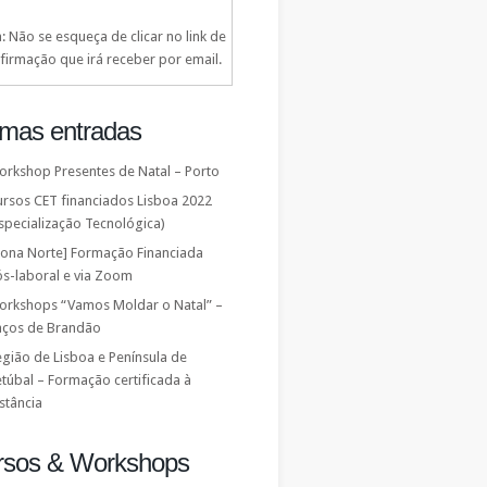
: Não se esqueça de clicar no link de
firmação que irá receber por email.
imas entradas
orkshop Presentes de Natal – Porto
ursos CET financiados Lisboa 2022
specialização Tecnológica)
Zona Norte] Formação Financiada
ós-laboral e via Zoom
orkshops “Vamos Moldar o Natal” –
aços de Brandão
gião de Lisboa e Península de
túbal – Formação certificada à
stância
rsos & Workshops