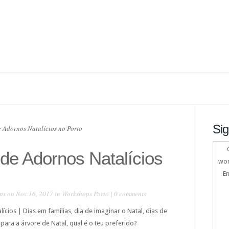
Sig
 Adornos Natalícios no Porto
de Adornos Natalícios
wor
En
ps
on Nov 16, 2017 in
Workshops Porto
|
0 comments
cios | Dias em famílias, dia de imaginar o Natal, dias de
ara a árvore de Natal, qual é o teu preferido?