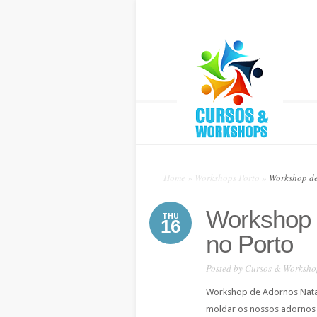
Home
»
Workshops Porto
»
Workshop de
Workshop 
THU
16
no Porto
Posted by
Cursos & Worksho
Workshop de Adornos Natalí
moldar os nossos adornos p