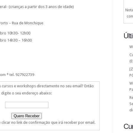
eral- (crianças a partir dos 3 anos de idade)
Nota
con
Porto – Rua de Monchique
mbro 10h30- 12h00
Últ
mbro 14h30 – 16h00
W
C
(E
[
om * tel. 927922739
P
W
s cursos e workshops directamente no seu email? Então
P
digite o seu endereço abaixo:
Re
Se
di
clicar no link de confirmação que irá receber por email.
Cu