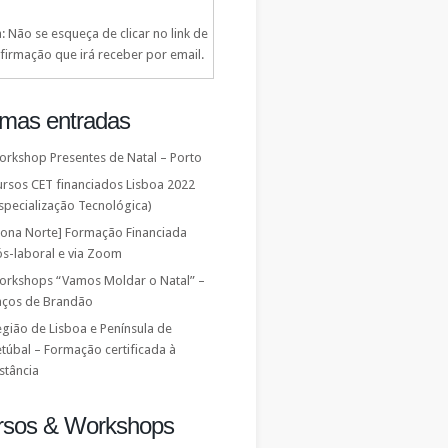
: Não se esqueça de clicar no link de
firmação que irá receber por email.
imas entradas
orkshop Presentes de Natal – Porto
ursos CET financiados Lisboa 2022
specialização Tecnológica)
Zona Norte] Formação Financiada
ós-laboral e via Zoom
orkshops “Vamos Moldar o Natal” –
aços de Brandão
gião de Lisboa e Península de
túbal – Formação certificada à
stância
rsos & Workshops