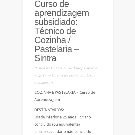
Curso de
aprendizagem
subsidiado:
Técnico de
Cozinha /
Pastelaria –
Sintra
Posted by
Cursos & Workshops
on Nov
9, 2017 in
Cursos de Formação Lisboa
|
0 comments
COZINHA E PASTELARIA – Curso de
Aprendizagem
DESTINATÁRIOS:
Idade inferior a 25 anos | 9º ano
concluído (ou equivalente)
ensino secundário não concluído