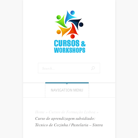
NAVIGATION MENU
Home
»
Cursos de Formação Lisboa
»
Curso de aprendizagem subsidiado:
Técnico de Cozinha / Pastelaria – Sintra