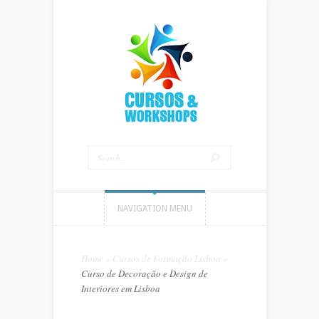
NAVIGATION MENU
Home
»
Cursos de Formação Lisboa
»
Curso de Decoração e Design de
Interiores em Lisboa