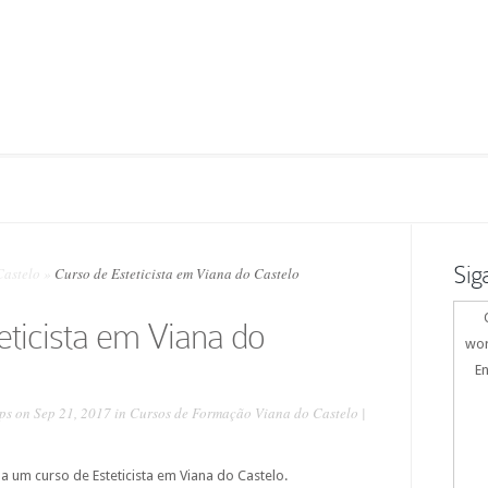
Sig
Castelo
»
Curso de Esteticista em Viana do Castelo
eticista em Viana do
wor
En
ps
on Sep 21, 2017 in
Cursos de Formação Viana do Castelo
|
 um curso de Esteticista em Viana do Castelo.