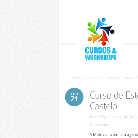
Home
»
Cursos de Formação Viana do 
Curso de Est
THU
21
Castelo
Posted by
Cursos & Worksho
0 comments
A Motriviana tem em agenda