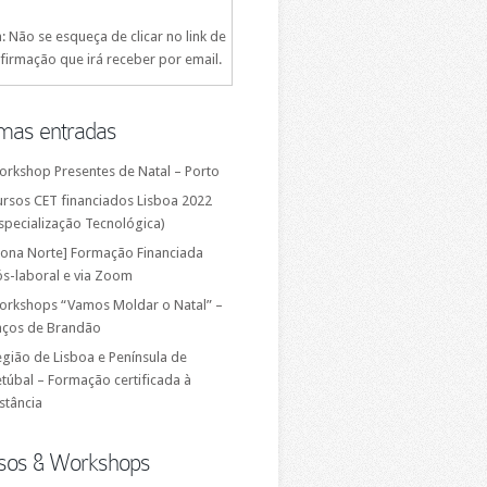
: Não se esqueça de clicar no link de
firmação que irá receber por email.
imas entradas
orkshop Presentes de Natal – Porto
ursos CET financiados Lisboa 2022
specialização Tecnológica)
Zona Norte] Formação Financiada
ós-laboral e via Zoom
orkshops “Vamos Moldar o Natal” –
aços de Brandão
gião de Lisboa e Península de
túbal – Formação certificada à
stância
sos & Workshops