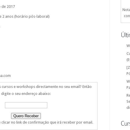
o de 2017
Nota
con
2 anos (horário pós-laboral)
s
Últ
W
C
(E
[
P
na.com
W
s cursos e workshops directamente no seu email? Então
P
digite o seu endereço abaixo:
Re
Se
di
Cur
clicar no link de confirmação que irá receber por email.