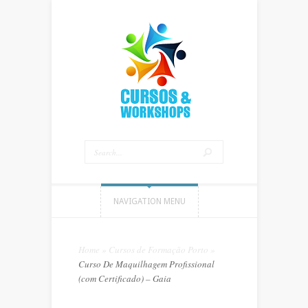
NAVIGATION MENU
Home
»
Cursos de Formação Porto
»
Curso De Maquilhagem Profissional
(com Certificado) – Gaia