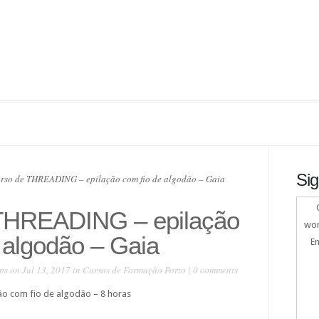
Sig
rso de THREADING – epilação com fio de algodão – Gaia
THREADING – epilação
wor
 algodão – Gaia
En
ps
on Jul 13, 2017 in
Cursos de Formação Porto
|
0 comments
o com fio de algodão – 8 horas