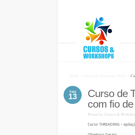
Home
»
Cursos de Formação Porto
»
Cu
Curso de 
THU
13
com fio de
Posted by
Cursos & Worksho
Curso THREADING – epilaçã
Objetivos Gerais: