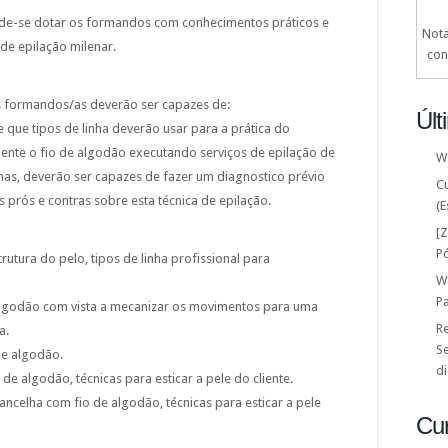
de-se dotar os formandos com conhecimentos práticos e
Nota
 de epilação milenar.
con
s formandos/as deverão ser capazes de:
Últ
que tipos de linha deverão usar para a prática do
ente o fio de algodão executando serviços de epilação de
W
has, deverão ser capazes de fazer um diagnostico prévio
C
s prós e contras sobre esta técnica de epilação.
(E
[
P
trutura do pelo, tipos de linha profissional para
W
P
lgodão com vista a mecanizar os movimentos para uma
Re
a.
Se
de algodão.
di
de algodão, técnicas para esticar a pele do cliente.
ancelha com fio de algodão, técnicas para esticar a pele
Cu