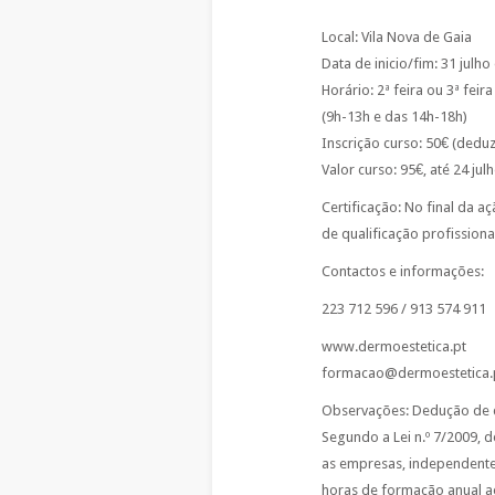
Local: Vila Nova de Gaia
Data de inicio/fim: 31 julh
Horário: 2ª feira ou 3ª feira
(9h-13h e das 14h-18h)
Inscrição curso: 50€ (deduz
Valor curso: 95€, até 24 jul
Certificação: No final da 
de qualificação profission
Contactos e informações:
223 712 596 / 913 574 911
www.dermoestetica.pt
formacao@dermoestetica.
Observações: Dedução de d
Segundo a Lei n.º 7/2009, 
as empresas, independente
horas de formação anual a