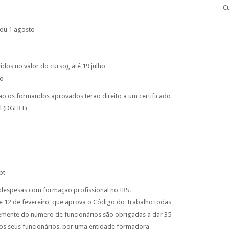
C
o ou 1 agosto
idos no valor do curso), até 19 julho
ho
ação os formandos aprovados terão direito a um certificado
al (DGERT)
pt
espesas com formação profissional no IRS.
de 12 de fevereiro, que aprova o Código do Trabalho todas
mente do número de funcionários são obrigadas a dar 35
os seus funcionários, por uma entidade formadora