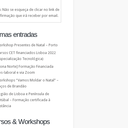
: Não se esqueça de clicar no link de
firmação que irá receber por email.
imas entradas
orkshop Presentes de Natal – Porto
ursos CET financiados Lisboa 2022
specialização Tecnológica)
Zona Norte] Formação Financiada
ós-laboral e via Zoom
orkshops “Vamos Moldar o Natal” –
aços de Brandão
gião de Lisboa e Península de
túbal – Formação certificada à
stância
rsos & Workshops