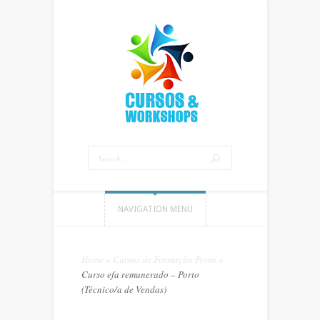
NAVIGATION MENU
Home
»
Cursos de Formação Porto
»
Curso efa remunerado – Porto
(Técnico/a de Vendas)