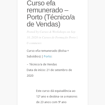
Curso efa
remunerado –
Porto (Técnico/a
de Vendas)
Posted by
Cursos & Workshops
on Sep
10, 2020 in
Cursos de Formação Porto
|
0 comments
Curso efa remunerado (Bolsa +
Subsídios) |
Porto
:
– Técnico/a de Vendas
Data de início: 21 de setembro de
2020
Este curso dá equivalência ao
12º ano e destina-se a maiores
de 23 anos com 9º ano