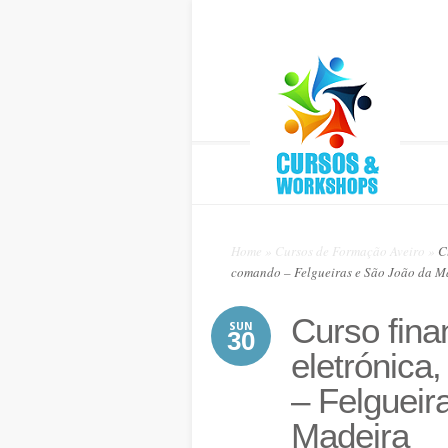
Home
»
Cursos de Formação Aveiro
»
Cu
comando – Felgueiras e São João da M
Curso fina
SUN
30
eletrónic
– Felgueir
Madeira