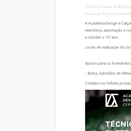
Posted by
Cursos & Worksho
Formação Porto
|
0 comment
A Academia Design e Calçad
eletrónica, automação e co
e concluir o 12º ano.
Locais de realização do cu
Apoios para os formandos
– Bolsa, Subsídios de Alim
Contatos no folheto postad