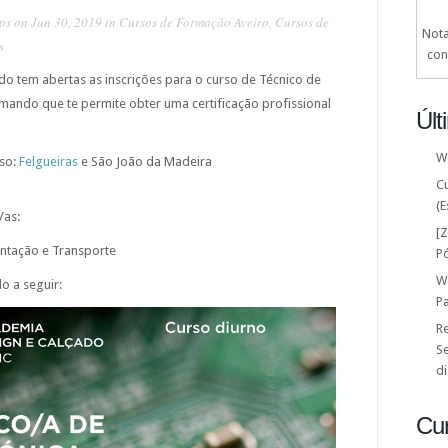
ps
on Jun 30, 2019 in
Cursos de Formação Aveiro
,
Cursos de
Nota
s
con
o tem abertas as inscrições para o curso de Técnico de
mando que te permite obter uma certificação profissional
Últ
W
rso:
Felgueiras
e São João da Madeira
C
(E
/as:
[
entação e Transporte
P
W
o a seguir:
P
Re
Se
di
Cu