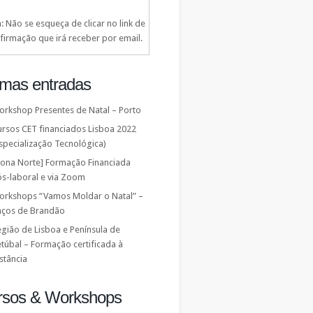
: Não se esqueça de clicar no link de
firmação que irá receber por email.
imas entradas
orkshop Presentes de Natal – Porto
ursos CET financiados Lisboa 2022
specialização Tecnológica)
Zona Norte] Formação Financiada
ós-laboral e via Zoom
orkshops “Vamos Moldar o Natal” –
aços de Brandão
gião de Lisboa e Península de
túbal – Formação certificada à
stância
rsos & Workshops