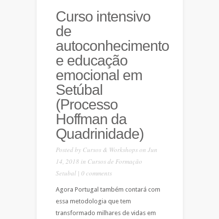
Curso intensivo
de
autoconhecimento
e educação
emocional em
Setúbal
(Processo
Hoffman da
Quadrinidade)
Posted by
Cursos & Workshops
on Jun
14, 2018 in
Cursos de Formação
Setubal
|
0 comments
Agora Portugal também contará com
essa metodologia que tem
transformado milhares de vidas em