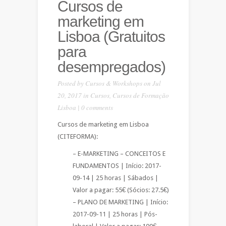
Cursos de
marketing em
Lisboa (Gratuitos
para
desempregados)
Posted by
Cursos & Workshops
on Jul
20, 2017 in
Cursos
,
Cursos de Formação
Lisboa
|
0 comments
Cursos de marketing em Lisboa
(CITEFORMA):
– E-MARKETING – CONCEITOS E
FUNDAMENTOS | Início: 2017-
09-14 | 25 horas | Sábados |
Valor a pagar: 55€ (Sócios: 27.5€)
– PLANO DE MARKETING | Início:
2017-09-11 | 25 horas | Pós-