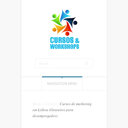
NAVIGATION MENU
Home
»
Cursos
»
Cursos de marketing
em Lisboa (Gratuitos para
desempregados)