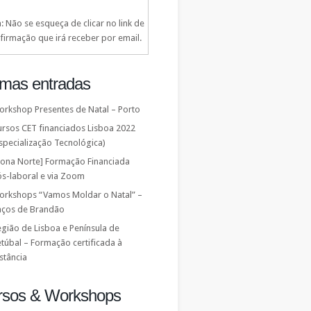
: Não se esqueça de clicar no link de
firmação que irá receber por email.
imas entradas
orkshop Presentes de Natal – Porto
ursos CET financiados Lisboa 2022
specialização Tecnológica)
Zona Norte] Formação Financiada
ós-laboral e via Zoom
orkshops “Vamos Moldar o Natal” –
aços de Brandão
gião de Lisboa e Península de
túbal – Formação certificada à
stância
rsos & Workshops