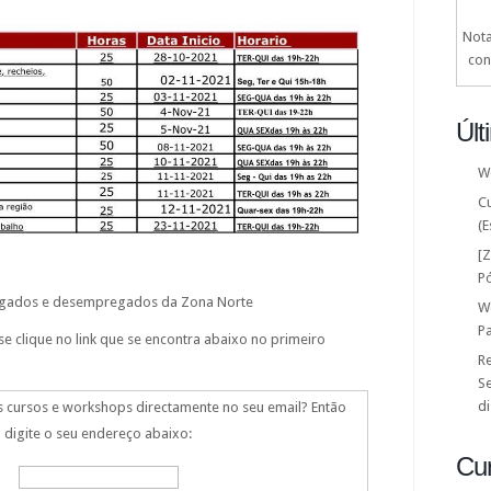
Nota
con
Últ
W
C
(E
[
P
egados e desempregados da Zona Norte
W
P
se clique no link que se encontra abaixo no primeiro
Re
Se
di
s cursos e workshops directamente no seu email? Então
digite o seu endereço abaixo:
Cu