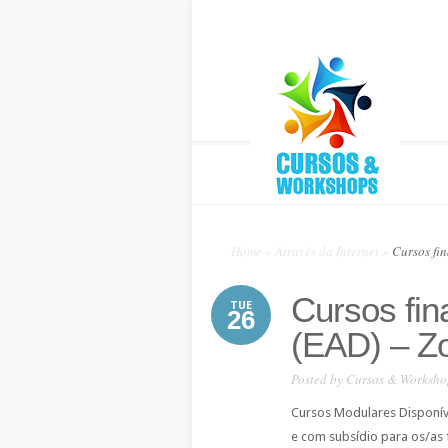
Home
»
Através da Internet
»
Cursos fin
Cursos fin
TUE
26
(EAD) – Z
Posted by
Cursos & Worksho
Cursos Modulares Disponíve
e com subsídio para os/as