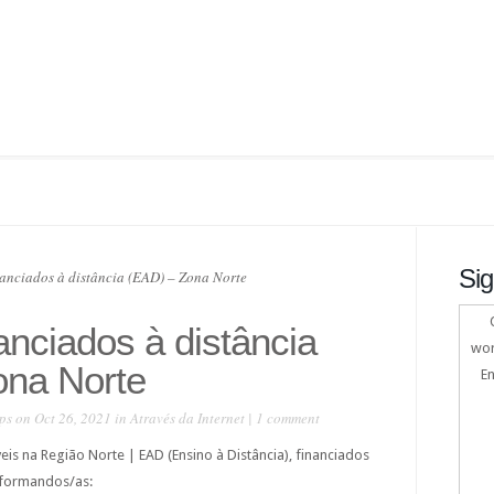
Sig
anciados à distância (EAD) – Zona Norte
anciados à distância
wor
ona Norte
En
ps
on Oct 26, 2021 in
Através da Internet
|
1 comment
is na Região Norte | EAD (Ensino à Distância), financiados
 formandos/as: