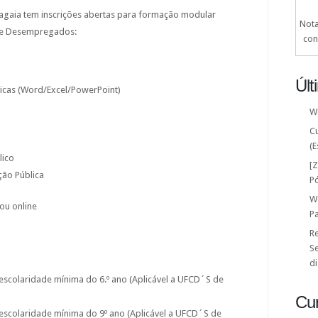
agaia tem inscrições abertas para formação modular
Nota
 e Desempregados:
con
Últ
icas (Word/Excel/PowerPoint)
W
C
(E
lico
[
ção Pública
P
W
ou online
P
Re
Se
di
scolaridade mínima do 6.º ano (Aplicável a UFCD´S de
Cu
scolaridade mínima do 9º ano (Aplicável a UFCD´S de