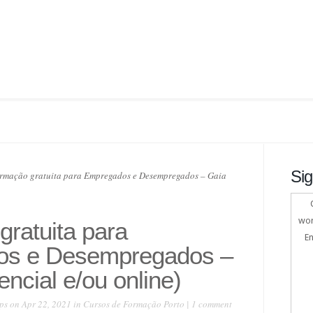
Sig
rmação gratuita para Empregados e Desempregados – Gaia
wor
ratuita para
En
os e Desempregados –
encial e/ou online)
ps
on Apr 22, 2021 in
Cursos de Formação Porto
|
1 comment