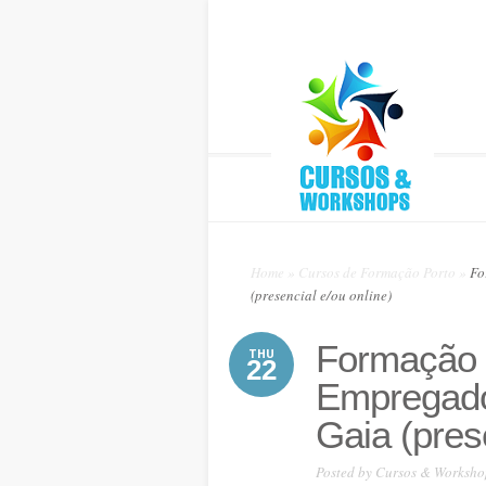
Home
»
Cursos de Formação Porto
»
Fo
(presencial e/ou online)
Formação g
THU
22
Empregad
Gaia (pres
Posted by
Cursos & Worksho