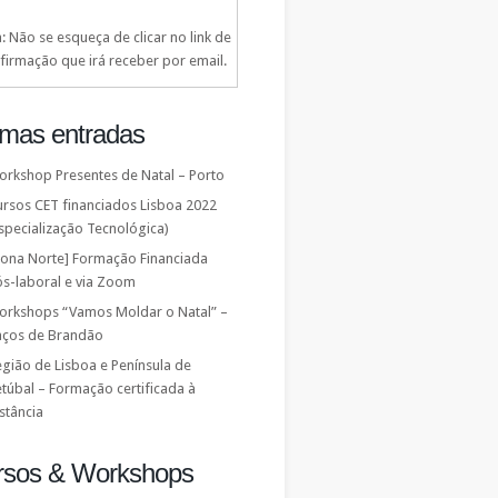
: Não se esqueça de clicar no link de
firmação que irá receber por email.
imas entradas
orkshop Presentes de Natal – Porto
ursos CET financiados Lisboa 2022
specialização Tecnológica)
Zona Norte] Formação Financiada
ós-laboral e via Zoom
orkshops “Vamos Moldar o Natal” –
aços de Brandão
gião de Lisboa e Península de
túbal – Formação certificada à
stância
rsos & Workshops