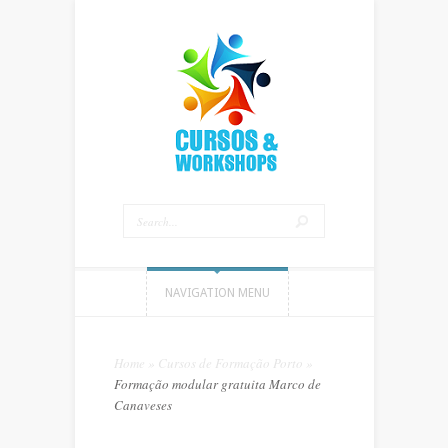
NAVIGATION MENU
Home
»
Cursos de Formação Porto
»
Formação modular gratuita Marco de
Canaveses