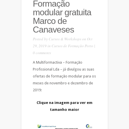
Formação
modular gratuita
Marco de
Canaveses
Posted by
Cursos & Workshops
on Oct
29, 2019 in
Cursos de Formação Porto
|
0 comments
A Multiformactiva – Formação
Profissional Lda – já divulgou as suas
ofertas de formação modular para os
meses de novembro e dezembro de
2019:
Clique na imagem para ver em
tamanho maior