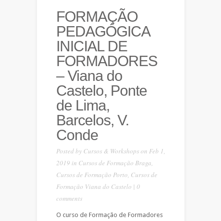
FORMAÇÃO
PEDAGÓGICA
INICIAL DE
FORMADORES
– Viana do
Castelo, Ponte
de Lima,
Barcelos, V.
Conde
Posted by
Cursos & Workshops
on Feb 1,
2019 in
Cursos de Formação Braga
,
Cursos de Formação Porto
,
Cursos de
Formação Viana do Castelo
|
0
comments
O curso de Formação de Formadores