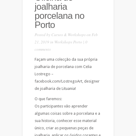
joalharia
porcelana no
Porto
Posted by
Cursos & Workshops
on Feb
21, 2019 in
Workshops Porto
|
0
comments
Façam uma colecção da sua própria
joalharia de porcelana com Celia
Lostrego –
facebook.com/LostregoArt, designer
de joalharia de Lituania!
O que faremos:
Os participantes vão aprender
algumas coisas sobre a porcelana e a
sua historia, conhecer esse material
único, criar as pequenas peças de
joalharia, aplicar os óxidos corantes e