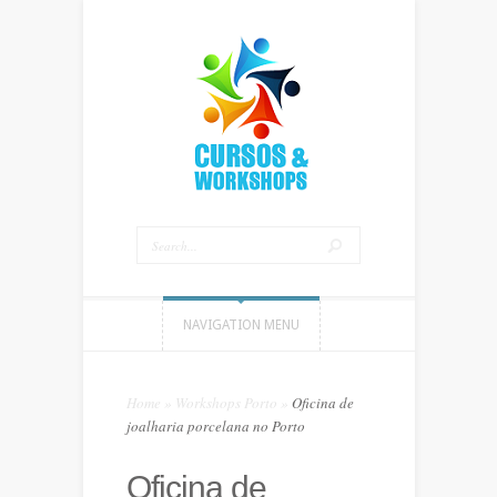
NAVIGATION MENU
Home
»
Workshops Porto
»
Oficina de
joalharia porcelana no Porto
Oficina de