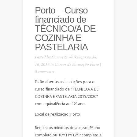
Porto – Curso
financiado de
TÉCNICO/A DE
COZINHA E
PASTELARIA
Posted by
Cursos & Workshops
on Jul
16, 2019 in
Cursos de Formação Porto
|
0 comments
Estão abertas as inscrições para o
curso financiado de “TÉCNICO/A DE
COZINHA E PASTELARIA 2019/2020”
com equivalência ao 12º ano.
Local de realização: Porto
Requisitos mínimos de acesso: 9º ano
completo ou 10º/11º/12º incompleto e