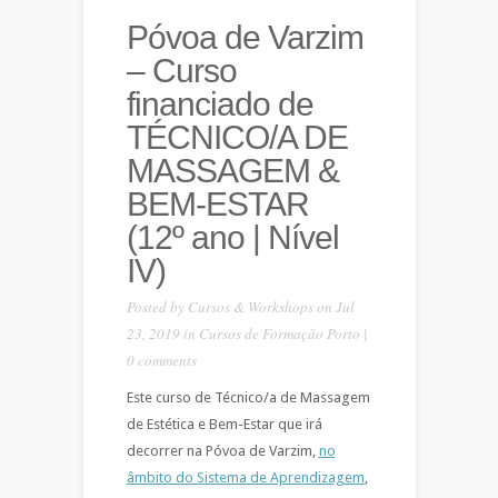
Póvoa de Varzim
– Curso
financiado de
TÉCNICO/A DE
MASSAGEM &
BEM-ESTAR
(12º ano | Nível
IV)
Posted by
Cursos & Workshops
on Jul
23, 2019 in
Cursos de Formação Porto
|
0 comments
Este curso de Técnico/a de Massagem
de Estética e Bem-Estar que irá
decorrer na Póvoa de Varzim,
no
âmbito do Sistema de Aprendizagem
,