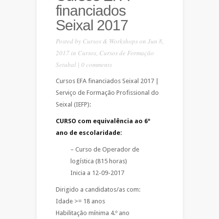
financiados
Seixal 2017
Posted by
Cursos & Workshops
on Jun 8,
2017 in
Cursos
,
Cursos de Formação
Setubal
|
0 comments
Cursos EFA financiados Seixal 2017 |
Serviço de Formação Profissional do
Seixal (IEFP):
CURSO com equivalência ao 6º
ano de escolaridade:
– Curso de Operador de
logística (815 horas)
Inicia a 12-09-2017
Dirigido a candidatos/as com:
Idade >= 18 anos
Habilitação mínima 4.º ano