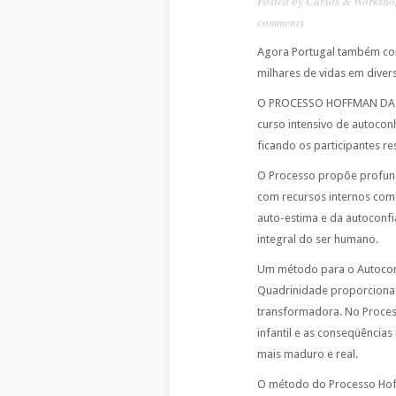
Posted by
Cursos & Worksho
comments
Agora Portugal também co
milhares de vidas em diver
O PROCESSO HOFFMAN DA Q
curso intensivo de autoco
ficando os participantes r
O Processo propõe profund
com recursos internos com
auto-estima e da autoconfi
integral do ser humano.
Um método para o Autocon
Quadrinidade proporciona 
transformadora. No Proces
infantil e as conseqüência
mais maduro e real.
O método do Processo Hof