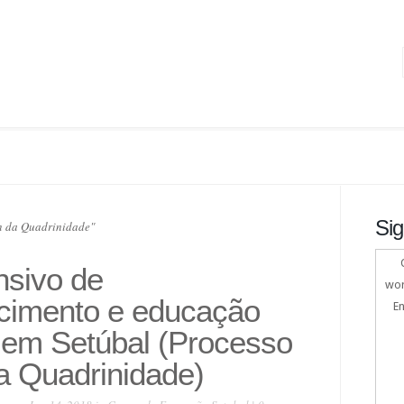
Sig
n da Quadrinidade"
nsivo de
wor
cimento e educação
En
 em Setúbal (Processo
a Quadrinidade)