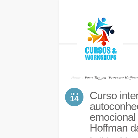
Home
»
Posts Tagged
"
Processo Hoffma
Curso inte
THU
14
autoconhe
emocional
Hoffman d