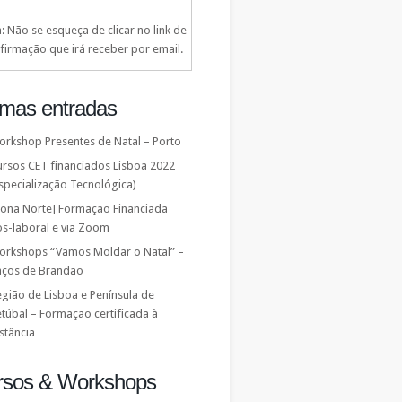
: Não se esqueça de clicar no link de
firmação que irá receber por email.
imas entradas
orkshop Presentes de Natal – Porto
ursos CET financiados Lisboa 2022
specialização Tecnológica)
Zona Norte] Formação Financiada
ós-laboral e via Zoom
orkshops “Vamos Moldar o Natal” –
aços de Brandão
gião de Lisboa e Península de
túbal – Formação certificada à
stância
rsos & Workshops