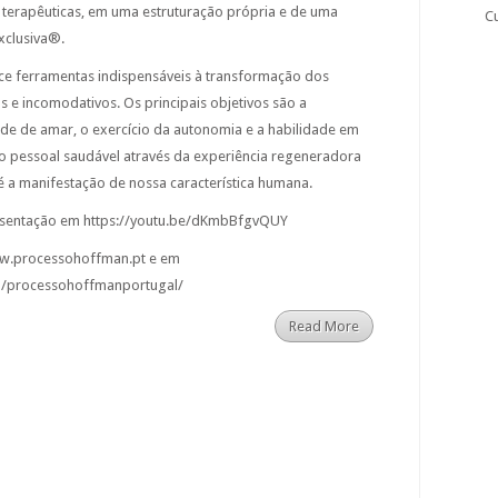
as terapêuticas, em uma estruturação própria e de uma
C
xclusiva®.
e ferramentas indispensáveis à transformação dos
 e incomodativos. Os principais objetivos são a
de de amar, o exercício da autonomia e a habilidade em
 pessoal saudável através da experiência regeneradora
 é a manifestação de nossa característica humana.
resentação em https://youtu.be/dKmbBfgvQUY
w.processohoffman.pt e em
m/processohoffmanportugal/
Read More