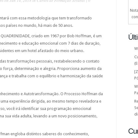
ps
on Jun 14, 2018 in
Cursos de Formação Setubal
|
0
Nota
con
ntará com essa metodologia que tem transformado
sos países no mundo, há mais de 50 anos.
Últ
UADRINIDADE, criado em 1967 por Bob Hoffman, é um
nhecimento e educação emocional com 7 dias de duração,
W
esidentes em um hotel afastado do meio urbano.
C
as transformações pessoais, restabelecendo o contato
(E
o força, determinação e alegria. Proporciona aumento da
[
ança e trabalha com o equilíbrio e harmonização da saúde
P
W
P
hecimento e Autotransformação. O Processo Hoffman da
uma experiência dirigida, ao mesmo tempo reveladora e
Re
Se
so, você irá identificar sua programação emocional
di
s na sua vida adulta, levando a um novo posicionamento,
Cu
fman engloba distintos saberes do conhecimento,