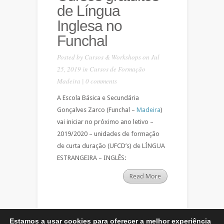
de Língua
Inglesa no
Funchal
Posted by
Cursos & Workshops
on Jul
25, 2019 in
Cursos de Formação
Madeira
|
0 comments
A Escola Básica e Secundária
Gonçalves Zarco (Funchal –
Madeira
)
vai iniciar no próximo ano letivo –
2019/2020 – unidades de formação
de curta duração (UFCD’s) de LÍNGUA
ESTRANGEIRA – INGLÊS:
Read More
Estamos a usar cookies para oferecer a melhor experiência