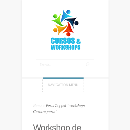
NAVIGATION MENU
Home
»
Posts Tagged
"
workshops
Costura porto"
Workshop de