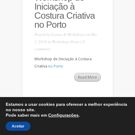
Iniciação à
Costura Criativa
no Porto
Posted by
Cursos & Workshops
on Dec
3, 2019 in
Workshops Porto
|
0
comments
Workshop de Iniciação à Costura
Criativa
no Porto
Read More
Estamos a usar cookies para oferecer a melhor experiência
no nosso site.
Pode saber mais em
Configurações
.
Designed by
Elegant Themes
| Powered by
WordPress
Aceitar