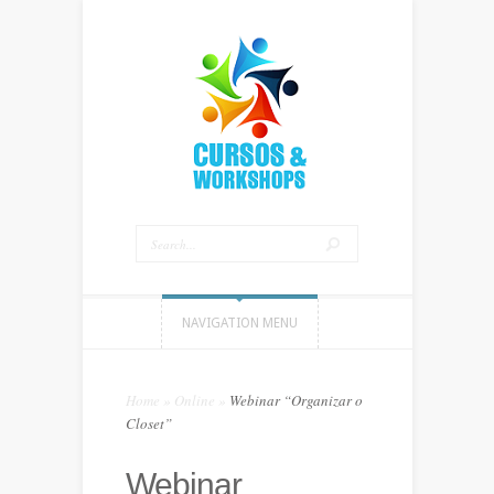
NAVIGATION MENU
Home
»
Online
»
Webinar “Organizar o
Closet”
Webinar