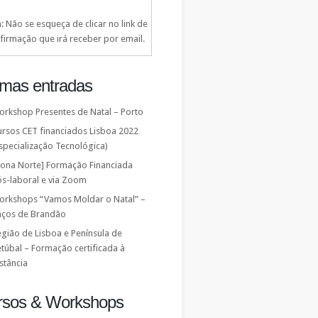
: Não se esqueça de clicar no link de
firmação que irá receber por email.
imas entradas
orkshop Presentes de Natal – Porto
ursos CET financiados Lisboa 2022
specialização Tecnológica)
Zona Norte] Formação Financiada
ós-laboral e via Zoom
orkshops “Vamos Moldar o Natal” –
aços de Brandão
gião de Lisboa e Península de
túbal – Formação certificada à
stância
rsos & Workshops