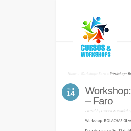
Home
»
Workshops Faro
»
Workshop: 
Workshop
THU
14
– Faro
Posted by
Cursos & Worksho
Workshop: BOLACHAS GLACÊ
Data de realização: 17 de