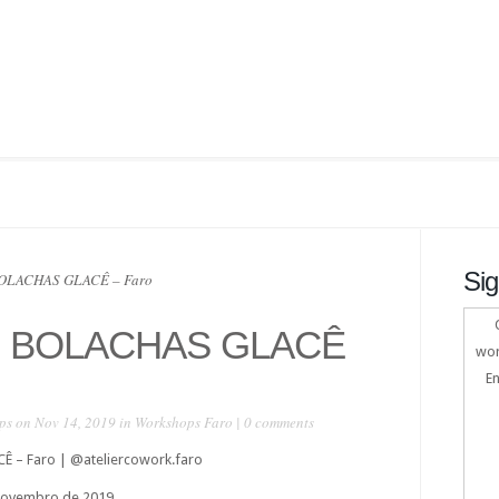
Sig
BOLACHAS GLACÊ – Faro
: BOLACHAS GLACÊ
wor
En
ps
on Nov 14, 2019 in
Workshops Faro
|
0 comments
 – Faro | @ateliercowork.faro
 Novembro de 2019