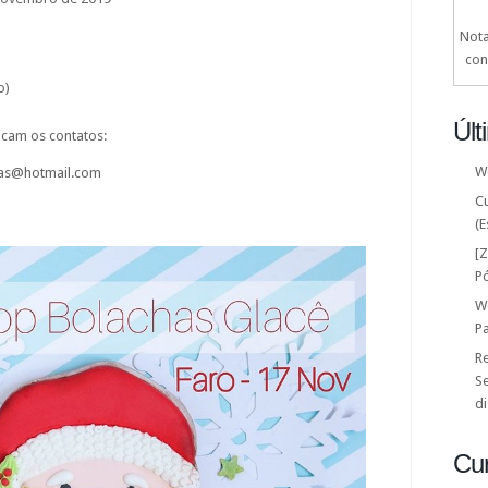
Nota
con
o)
Últ
icam os contatos:
W
has@hotmail.com
C
(E
[
P
W
P
Re
Se
di
Cu