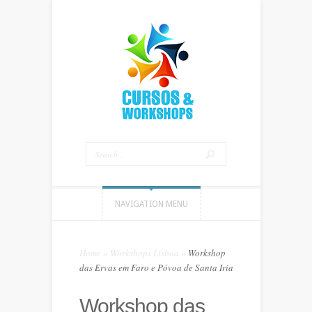
NAVIGATION MENU
Home
»
Workshops Lisboa
»
Workshop
das Ervas em Faro e Póvoa de Santa Iria
Workshop das