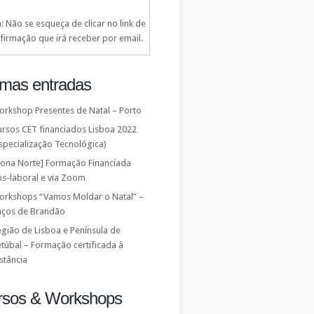
: Não se esqueça de clicar no link de
firmação que irá receber por email.
imas entradas
orkshop Presentes de Natal – Porto
ursos CET financiados Lisboa 2022
specialização Tecnológica)
Zona Norte] Formação Financiada
ós-laboral e via Zoom
orkshops “Vamos Moldar o Natal” –
aços de Brandão
gião de Lisboa e Península de
túbal – Formação certificada à
stância
rsos & Workshops