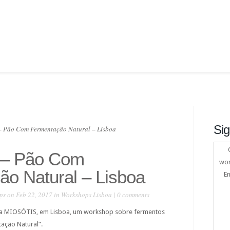
Sig
 Pão Com Fermentação Natural – Lisboa
 – Pão Com
wor
o Natural – Lisboa
En
ps
on Feb 22, 2017 in
Workshops Lisboa
|
0 comments
o da MIOSÓTIS, em Lisboa, um workshop sobre fermentos
ação Natural”.