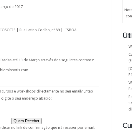
março de 2017
Nota
con
 MIOSÓTIS | Rua Latino Coelho, nº 89 | LISBOA
Últ
W
s
C
lizadas até 13 de Março através dos seguintes contatos:
(E
[
)biomiosotis.com
P
W
P
s cursos e workshops directamente no seu email? Então
Re
digite o seu endereço abaixo:
Se
di
Cu
clicar no link de confirmação que irá receber por email.