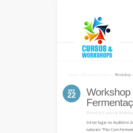
Home
»
Workshops Lisboa
»
Workshop –
Workshop
WED
22
Fermentaçã
Posted by
Cursos & Worksho
Irá ter lugar no Auditóri
naturais: “Pão Com Ferment