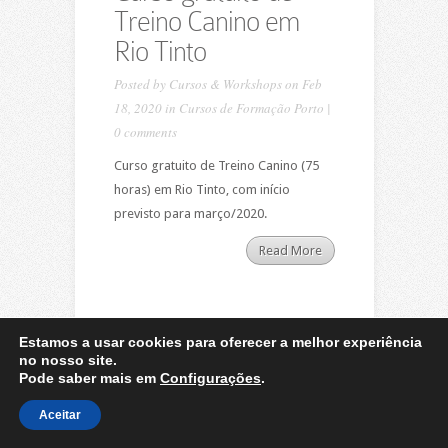
Treino Canino em
Rio Tinto
Posted by
Cursos & Workshops
on Feb
18, 2020 in
Cursos de Formação Porto
|
0 comments
Curso gratuito de Treino Canino (75
horas) em Rio Tinto, com início
previsto para março/2020.
Read More
Estamos a usar cookies para oferecer a melhor experiência
no nosso site.
Pode saber mais em
Configurações
.
Designed by
Elegant Themes
| Powered by
WordPress
Aceitar