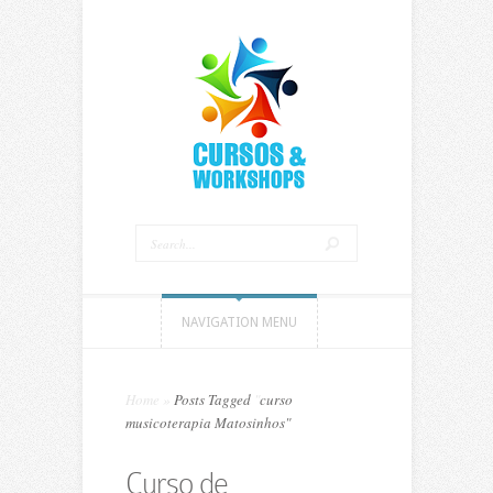
NAVIGATION MENU
Home
»
Posts Tagged
"
curso
musicoterapia Matosinhos"
Curso de