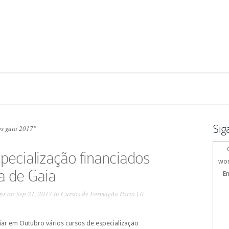
Sig
os gaia 2017"
pecialização financiados
wor
a de Gaia
En
ps
on Sep 21, 2017 in
Cursos de Formação Porto
|
0
ar em Outubro vários cursos de especialização