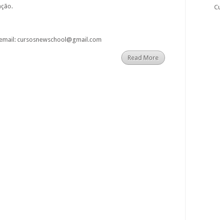
ação.
C
 email: cursosnewschool@gmail.com
Read More