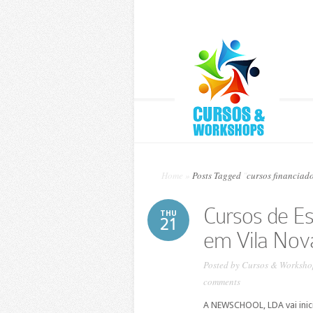
Home
»
Posts Tagged
"
cursos financiad
Cursos de Es
THU
21
em Vila Nov
Posted by
Cursos & Worksho
comments
A NEWSCHOOL, LDA vai inici