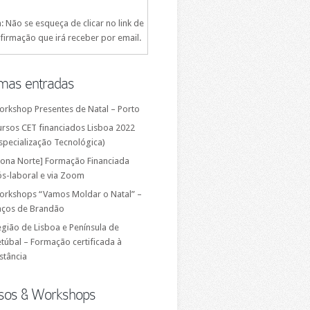
: Não se esqueça de clicar no link de
firmação que irá receber por email.
imas entradas
orkshop Presentes de Natal – Porto
ursos CET financiados Lisboa 2022
specialização Tecnológica)
Zona Norte] Formação Financiada
ós-laboral e via Zoom
orkshops “Vamos Moldar o Natal” –
aços de Brandão
gião de Lisboa e Península de
túbal – Formação certificada à
stância
sos & Workshops