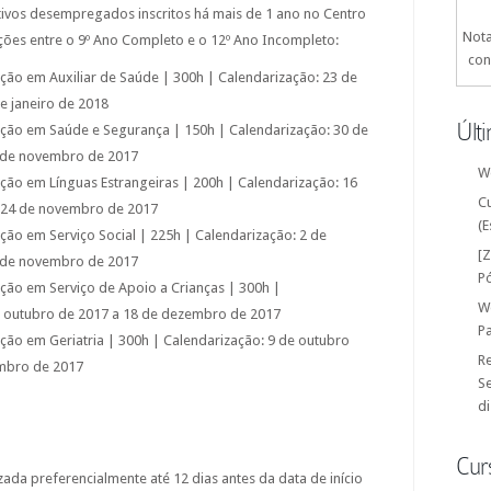
tivos desempregados inscritos há mais de 1 ano no Centro
Nota
ções entre o 9º Ano Completo e o 12º Ano Incompleto:
con
ação em Auxiliar de Saúde | 300h | Calendarização: 23 de
e janeiro de 2018
Últ
ação em Saúde e Segurança | 150h | Calendarização: 30 de
 de novembro de 2017
W
ação em Línguas Estrangeiras | 200h | Calendarização: 16
C
 24 de novembro de 2017
(E
ação em Serviço Social | 225h | Calendarização: 2 de
[
 de novembro de 2017
P
ação em Serviço de Apoio a Crianças | 300h |
W
e outubro de 2017 a 18 de dezembro de 2017
P
ação em Geriatria | 300h | Calendarização: 9 de outubro
Re
mbro de 2017
Se
di
Cur
izada preferencialmente até 12 dias antes da data de início