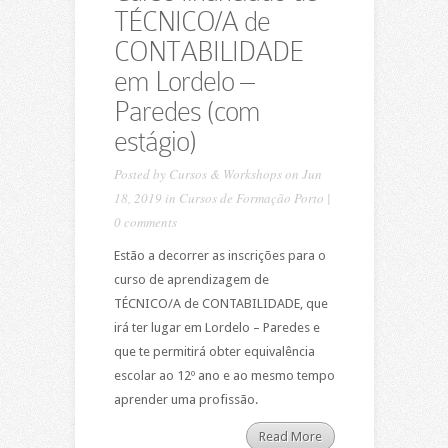
TÉCNICO/A de
CONTABILIDADE
em Lordelo –
Paredes (com
estágio)
Posted by
Cursos & Workshops
on Jun
18, 2019 in
Cursos de Formação Porto
|
0 comments
Estão a decorrer as inscrições para o
curso de aprendizagem de
TÉCNICO/A de CONTABILIDADE, que
irá ter lugar em Lordelo – Paredes e
que te permitirá obter equivalência
escolar ao 12º ano e ao mesmo tempo
aprender uma profissão.
Read More