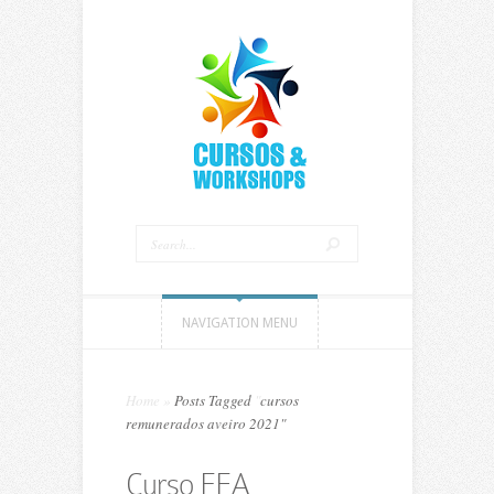
NAVIGATION MENU
Home
»
Posts Tagged
"
cursos
remunerados aveiro 2021"
Curso EFA